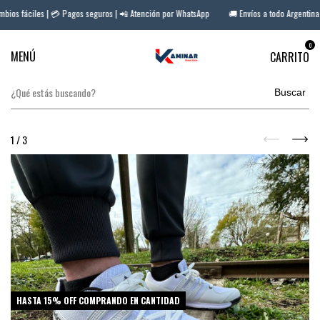
ios fáciles | 💳 Pagos seguros | 📲 Atención por WhatsApp
🚚 Envíos a todo Argentina |
0
MENÚ
CARRITO
Buscar
1
/
3
HASTA 15% OFF
COMPRANDO EN CANTIDAD