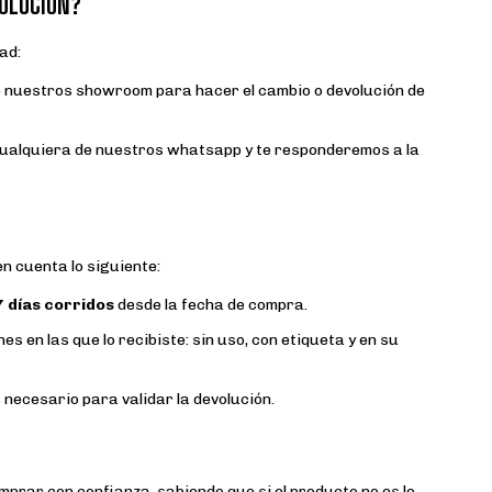
VOLUCIÓN?
ad:
 nuestros showroom para hacer el cambio o devolución de
cualquiera de nuestros whatsapp y te responderemos a la
en cuenta lo siguiente:
7 días corridos
desde la fecha de compra.
s en las que lo recibiste: sin uso, con etiqueta y en su
necesario para validar la devolución.
omprar con confianza, sabiendo que si el producto no es lo