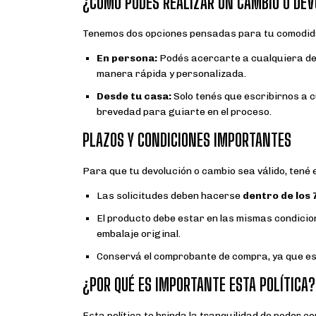
¿CÓMO PODÉS REALIZAR UN CAMBIO O DE
Tenemos dos opciones pensadas para tu comodid
En persona:
Podés acercarte a cualquiera de
manera rápida y personalizada.
Desde tu casa:
Solo tenés que escribirnos a 
brevedad para guiarte en el proceso.
PLAZOS Y CONDICIONES IMPORTANTES
Para que tu devolución o cambio sea válido, tené 
Las solicitudes deben hacerse
dentro de los 
El producto debe estar en las mismas condicione
embalaje original.
Conservá el comprobante de compra, ya que es 
¿POR QUÉ ES IMPORTANTE ESTA POLÍTICA?
Esta política te brinda la tranquilidad de poder c