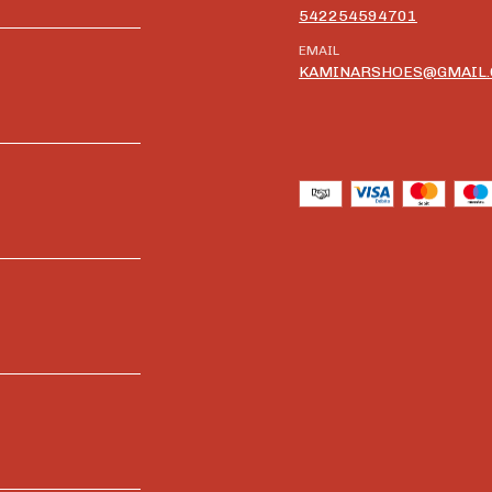
542254594701
EMAIL
KAMINARSHOES@GMAIL